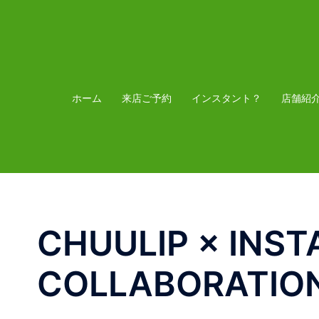
コ
ン
テ
ン
ツ
ホーム
来店ご予約
インスタント？
店舗紹
へ
ス
キ
ッ
プ
CHUULIP × INS
COLLABORATIO