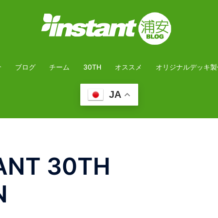
介
ブログ
チーム
30TH
オススメ
オリジナルデッキ製
JA
TANT 30TH
N