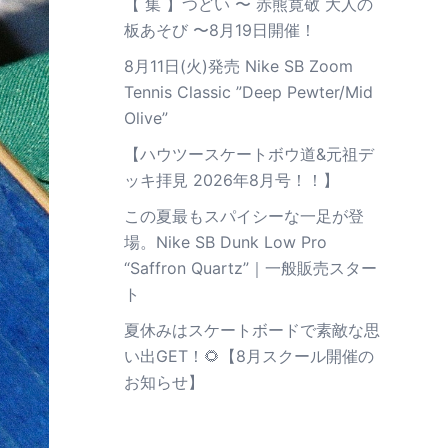
【 集 】つどい 〜 赤熊寛敬 大人の
板あそび 〜8月19日開催！
8月11日(火)発売 Nike SB Zoom
Tennis Classic ”Deep Pewter/Mid
Olive”
【ハウツースケートボウ道&元祖デ
ッキ拝見 2026年8月号！！】
この夏最もスパイシーな一足が登
場。Nike SB Dunk Low Pro
“Saffron Quartz”｜一般販売スター
ト
夏休みはスケートボードで素敵な思
い出GET！🌻【8月スクール開催の
お知らせ】