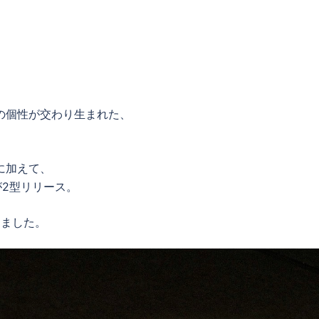
ーの個性が交わり生まれた、
。
ルに加えて、
が2型リリース。
しました。