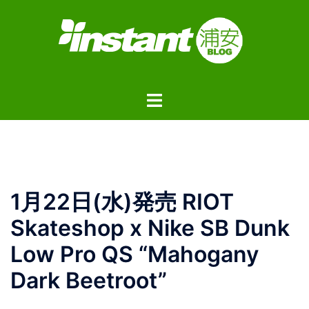
コ
ン
テ
ン
ツ
ト
へ
グ
ス
ル
キ
メ
ッ
ニ
プ
ュ
1月22日(水)発売 RIOT
ー
Skateshop x Nike SB Dunk
Low Pro QS “Mahogany
Dark Beetroot”