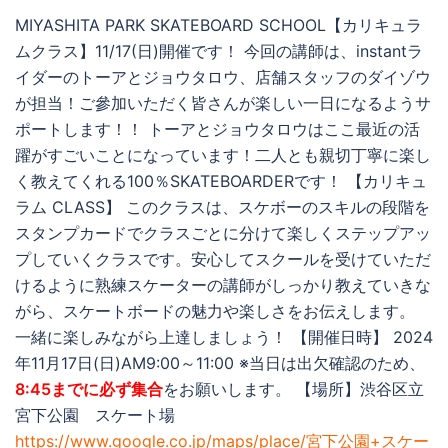
MIYASHITA PARK SKATEBOARD SCHOOL【カリキュラ
ムクラス】11/17(日)開催です！ 今回の講師は、instantラ
イダーのトーアとジョウタロウ、店舗スタッフのダイゾウ
が担当！ご參加いただく皆さんが楽しい一日になるようサ
ポートします！！ トーアとジョウタロウはここ最近の活
躍がすごいことになっています！二人とも親切丁寧に楽し
く教えてくれる100％SKATEBOARDERです！ 【カリキュ
ラム CLASS】 このクラスは、スケボーのスキルの段階を
スタンプカードでクラスごとに分けて楽しくステップアッ
プしていくクラスです。安心してスクールを受けていただ
けるように熟練スケーターの講師がしっかり教えていきな
がら、スケートボードの魅力や楽しさをお伝えします。
一緒に楽しみながら上達しましょう！ 【開催日時】 2024
年11月17日(日)AM9:00～11:00 ※当日は出欠確認のため、
8:45までに必ず集合
をお願いします。 【場所】渋谷区立
宮下公園 スケート場
https://www.google.co.jp/maps/place/宮下公園+スケー