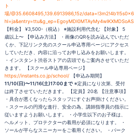
ト
場/@35.6608495,139.6913986,15z/data=!3m2!4b1!5s0x
hl=ja&entry=ttu&g_ep=EgoyMDI0MTAyMy4wIKXMDSo
【料金】 ¥3,500-（税込） ※施設利用代含む 【対象】 5
歳以上〜 【申込み方法】 ・画像のQRを読み込んでいただ
くか、下記リンク先のスクール申込専用ページにアクセス
していただき、内容に沿ってお申し込みをお願いします。
・インスタント渋谷ストアの店頭でもご案内させていただ
きます。 【スクール申込専用ページ】
https://instants.co.jp/school/
【申込み期間】
11/10(日)〜11/16(土)17:00まで
※定員になり次第、受付
は終了させていただきます。 【定員】20名 【注意事項】
・具合が悪くなったらスタッフにすぐお声掛けください。
・スクールの円滑な進行、安全の為、講師指導員の指示に
従いますようお願いします。 ・小学生以下のお子様は、
ヘルメット、プロテクターの着用が必須になります。 ・
ソールが平らなスニーカーをご着用ください。 ・パーク