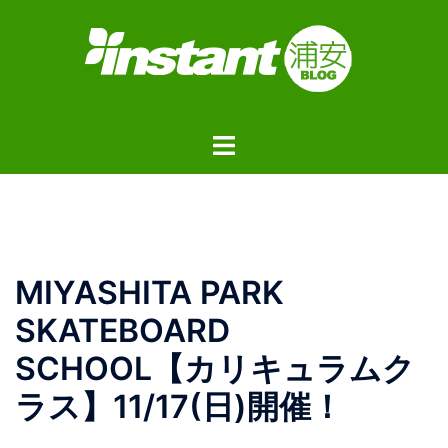
コ
ン
テ
ン
ツ
ト
へ
グ
ス
ル
キ
メ
ッ
ニ
プ
ュ
MIYASHITA PARK
ー
SKATEBOARD
SCHOOL【カリキュラムク
ラス】11/17(日)開催！