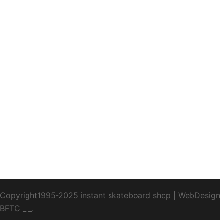
Copyright1995-2025 instant skateboard shop
|
WebDesign
BFTC
_ _.