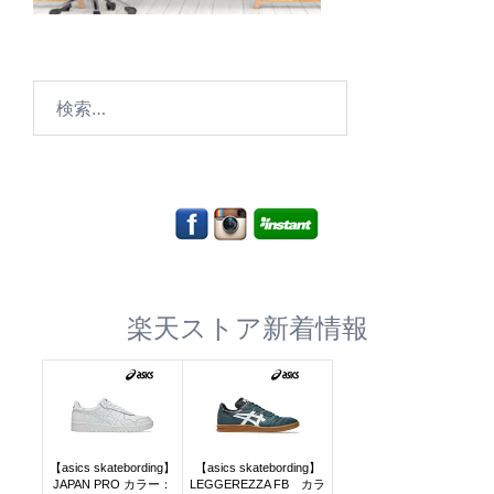
検
索:
楽天ストア新着情報