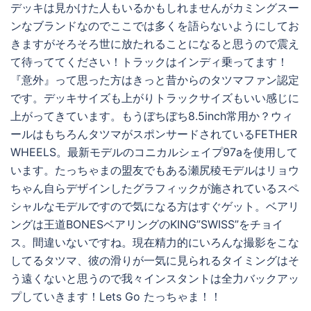
デッキは見かけた人もいるかもしれませんがカミングスー
ンなブランドなのでここでは多くを語らないようにしてお
きますがそろそろ世に放たれることになると思うので震え
て待っててください！トラックはインディ乗ってます！
『意外』って思った方はきっと昔からのタツマファン認定
です。デッキサイズも上がりトラックサイズもいい感じに
上がってきています。もうぼちぼち8.5inch常用か？ウィ
ールはもちろんタツマがスポンサードされているFETHER
WHEELS。最新モデルのコニカルシェイプ97aを使用して
います。たっちゃまの盟友でもある瀬尻稜モデルはリョウ
ちゃん自らデザインしたグラフィックが施されているスペ
シャルなモデルですので気になる方はすぐゲット。ベアリ
ングは王道BONESベアリングのKING”SWISS”をチョイ
ス。間違いないですね。現在精力的にいろんな撮影をこな
してるタツマ、彼の滑りが一気に見られるタイミングはそ
う遠くないと思うので我々インスタントは全力バックアッ
プしていきます！Lets Go たっちゃま！！