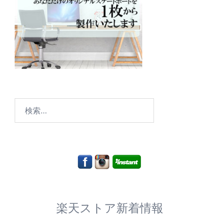
検
索:
楽天ストア新着情報