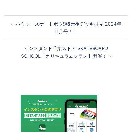
投
ハウツースケートボウ道&元祖デッキ拝見 2024年
稿
11月号！！
ナ
ビ
インスタント千葉ストア SKATEBOARD
ゲ
SCHOOL【カリキュラムクラス】開催！
ー
シ
ョ
ン