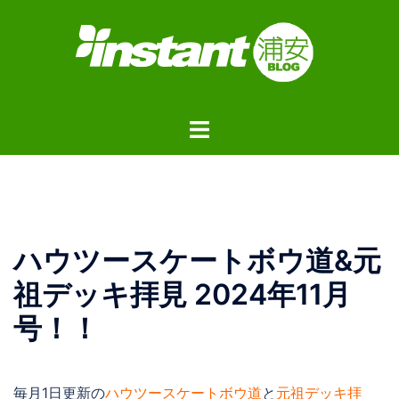
コ
ン
テ
ン
ツ
ト
へ
グ
ス
ル
キ
メ
ッ
ニ
プ
ュ
ハウツースケートボウ道&元
ー
祖デッキ拝見 2024年11月
号！！
毎月1日更新の
ハウツースケートボウ道
と
元祖デッキ拝