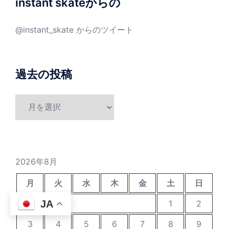
instant skateからの
@instant_skate からのツイート
過去の投稿
過
去
の
投
稿
2026年8月
月
火
水
木
金
土
日
1
2
JA
3
4
5
6
7
8
9