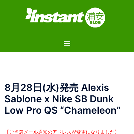
コ
ン
テ
ン
ツ
ト
へ
グ
ス
ル
キ
メ
ッ
ニ
プ
ュ
8月28日(水)発売 Alexis
ー
Sablone x Nike SB Dunk
Low Pro QS “Chameleon”
【ご当選メール通知のアドレスが変更になりました】