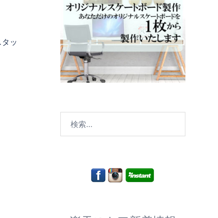
スタッ
検
索: