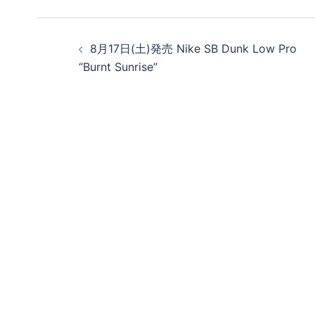
投
8月17日(土)発売 Nike SB Dunk Low Pro
稿
“Burnt Sunrise”
ナ
ビ
ゲ
ー
シ
ョ
ン