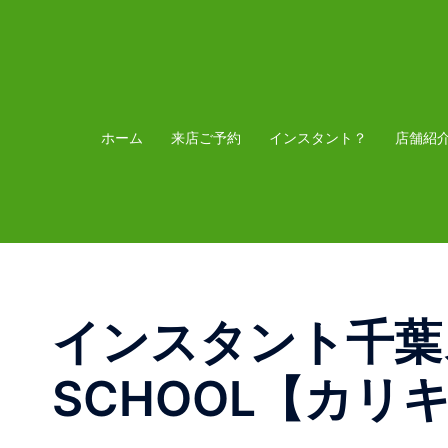
コ
ン
テ
ン
ツ
ホーム
来店ご予約
インスタント？
店舗紹
へ
ス
キ
ッ
プ
インスタント千葉ス
SCHOOL【カ