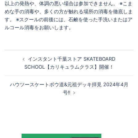
以上の発熱や、体調の悪い場合は参加できません。 ※こま
めな手の消毒や、多くの方が触れる場所の消毒を徹底しま
す。 ※スクールの前後には、石鹸を使った手洗いまたはア
ルコール消毒をお願いします。
投
インスタント千葉ストア SKATEBOARD
稿
SCHOOL【カリキュラムクラス】開催！
ナ
ビ
ハウツースケートボウ道&元祖デッキ拝見 2024年4月
ゲ
号!!
ー
シ
ョ
ン