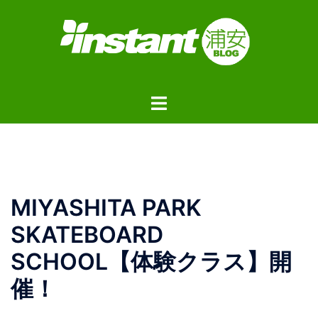
コ
ン
テ
ン
ツ
ト
へ
グ
ス
ル
キ
メ
ッ
ニ
プ
ュ
MIYASHITA PARK
ー
SKATEBOARD
SCHOOL【体験クラス】開
催！