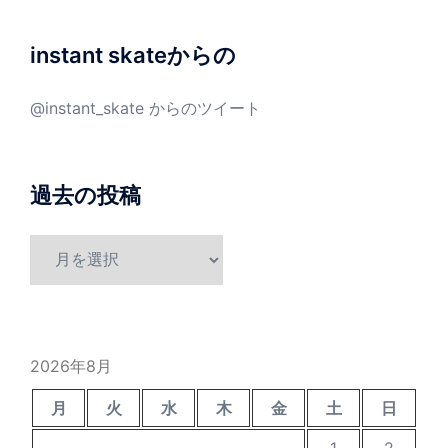
instant skateからの
@instant_skate からのツイート
過去の投稿
過
去
の
投
稿
2026年8月
月
火
水
木
金
土
日