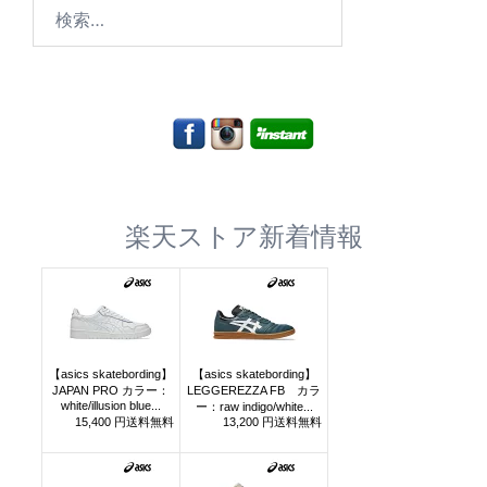
検
索:
楽天ストア新着情報