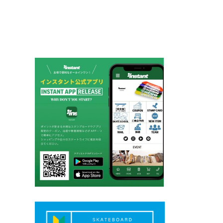
ー
シ
ョ
ン