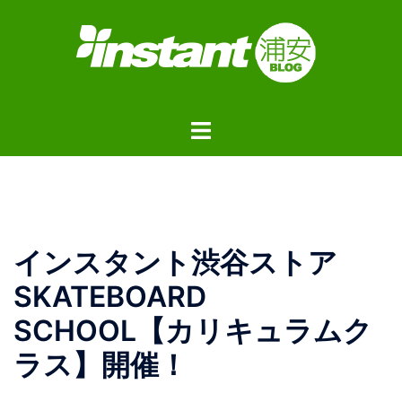
コ
ン
テ
ン
ツ
ト
へ
グ
ス
ル
キ
メ
ッ
ニ
プ
ュ
インスタント渋谷ストア
ー
SKATEBOARD
SCHOOL【カリキュラムク
ラス】開催！