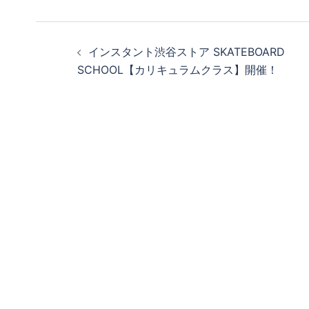
投
インスタント渋谷ストア SKATEBOARD
稿
SCHOOL【カリキュラムクラス】開催！
ナ
ビ
ゲ
ー
シ
ョ
ン