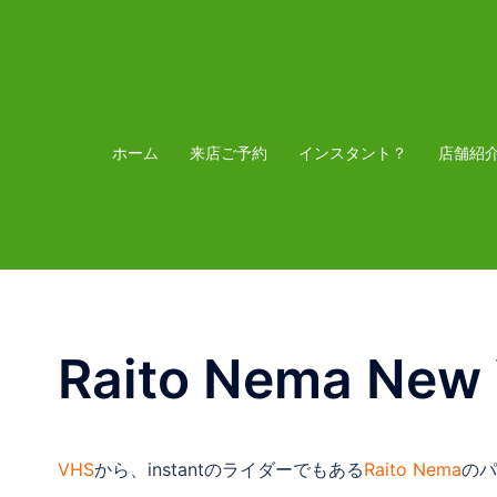
コ
ン
テ
ン
ツ
ホーム
来店ご予約
インスタント？
店舗紹
へ
ス
キ
ッ
プ
Raito Nema New
VHS
から、instantのライダーでもある
Raito Nema
のパ