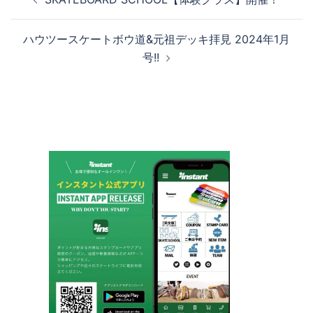
稿
ナ
ハウツースケートボウ道&元祖デッキ拝見 2024年1月
ビ
号!!
ゲ
ー
シ
ョ
ン