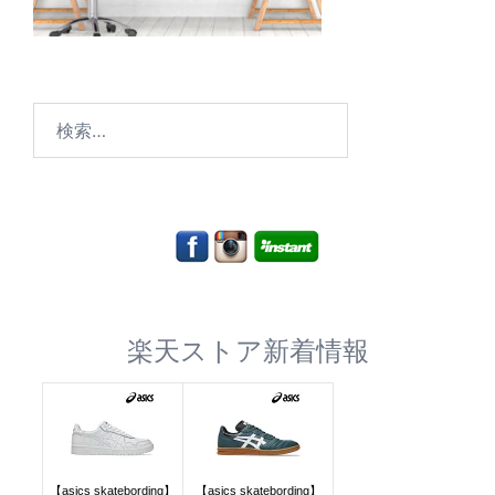
検
索:
楽天ストア新着情報