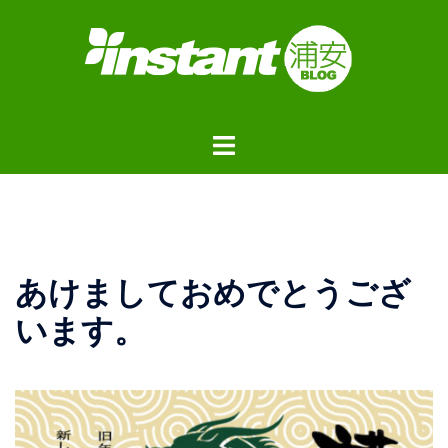
コ
ン
テ
ン
ツ
ト
へ
グ
ス
ル
キ
メ
ッ
ニ
プ
ュ
あけましておめでとうござ
ー
います。