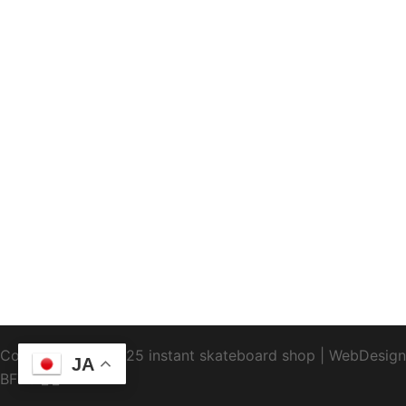
Copyright1995-2025 instant skateboard shop
|
WebDesign
JA
BFTC
_ _.