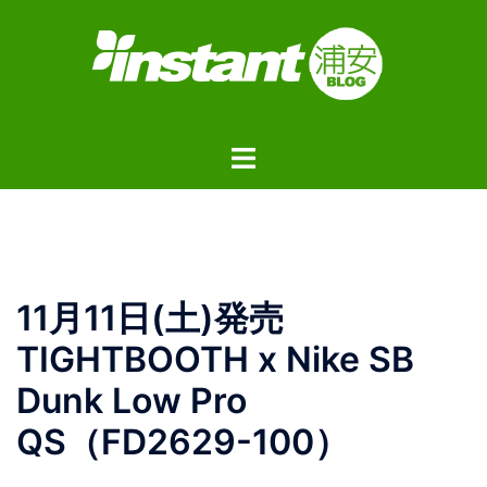
コ
ン
テ
ン
ツ
ト
へ
グ
ス
ル
キ
メ
ッ
ニ
プ
ュ
11月11日(土)発売
ー
TIGHTBOOTH x Nike SB
Dunk Low Pro
QS（FD2629-100）