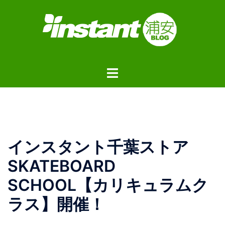
コ
ン
テ
ン
ツ
ト
へ
グ
ス
ル
キ
メ
ッ
ニ
プ
ュ
インスタント千葉ストア
ー
SKATEBOARD
SCHOOL【カリキュラムク
ラス】開催！