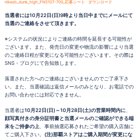
nikesb_dunk_high_FN5107-700_応募シート
ダウンロード
当選者には
10月22日(日)9時より当日中までに
メールにて
当選のご連絡をさせて頂きます。
※システムの状況によりご連絡の時間を延長する可能性が
ございます。また、発売日の変更や物流の影響により当選
のご連絡日程が変更になる可能性がございます。その際は
SNS・ブログにて告知致します。
落選された方へのご連絡はございませんのでご了承下さ
い。また、当選確認は返信メールのみとなり、お電話での
お問い合わせには対応できません。
当選者は
10月22日(日)～10月28日(土)の営業時間内に
、
顔写真付きの身分証明書と当選メールのご確認ができる端
末をご持参の上
、事前抽選応募されたご希望の購入店舗に
てご購入下さい。
(注)那覇ストアはご購入期間が変更にな