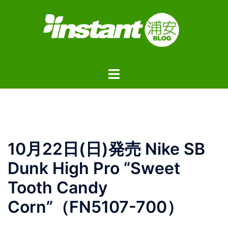
コ
ン
テ
ン
ツ
ト
へ
グ
ス
ル
キ
メ
ッ
ニ
プ
ュ
10月22日(日)発売 Nike SB
ー
Dunk High Pro “Sweet
Tooth Candy
Corn”（FN5107-700）