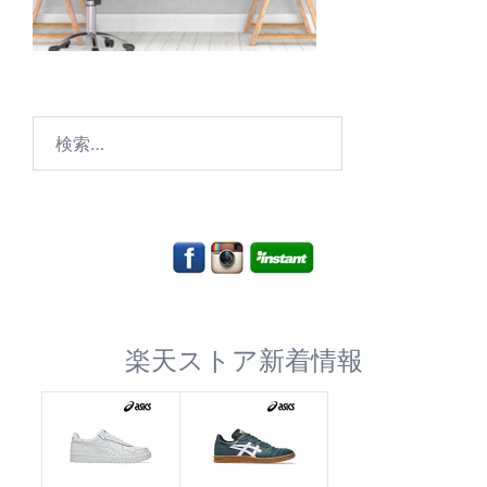
検
索:
楽天ストア新着情報