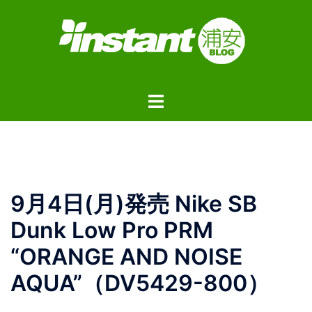
コ
ン
テ
ン
ツ
ト
へ
グ
ス
ル
キ
メ
ッ
ニ
プ
ュ
9月4日(月)発売 Nike SB
ー
Dunk Low Pro PRM
“ORANGE AND NOISE
AQUA”（DV5429-800）