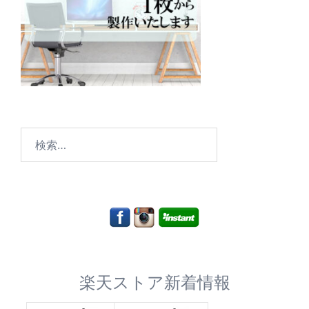
検
索:
楽天ストア新着情報