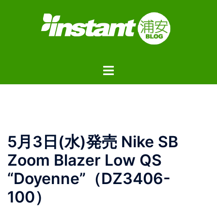
コ
ン
テ
ン
ツ
ト
へ
グ
ス
ル
キ
メ
ッ
ニ
プ
ュ
5月3日(水)発売 Nike SB
ー
Zoom Blazer Low QS
“Doyenne”（DZ3406-
100）