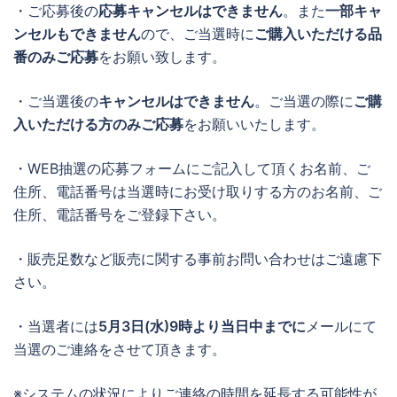
・ご応募後の
応募キャンセルはできません
。また
一部キャ
ンセルもできません
ので、ご当選時に
ご購入いただける品
番のみご応募
をお願い致します。
・ご当選後の
キャンセルはできません
。ご当選の際に
ご購
入いただける方のみご応募
をお願いいたします。
・WEB抽選の応募フォームにご記入して頂くお名前、ご
住所、電話番号は当選時にお受け取りする方のお名前、ご
住所、電話番号をご登録下さい。
・販売足数など販売に関する事前お問い合わせはご遠慮下
さい。
・当選者には
5月3日(水)9時より当日中までに
メールにて
当選のご連絡をさせて頂きます。
※システムの状況によりご連絡の時間を延長する可能性が