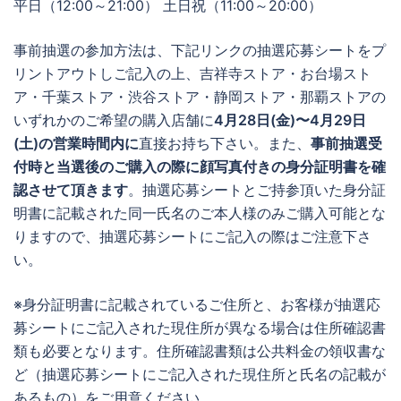
平日（12:00～21:00） 土日祝（11:00～20:00）
事前抽選の参加方法は、下記リンクの抽選応募シートをプ
リントアウトしご記入の上、吉祥寺ストア・お台場スト
ア・千葉ストア・渋谷ストア・静岡ストア・那覇ストアの
いずれかのご希望の購入店舗に
4月28日(金)〜4月29日
(土)の営業時間内に
直接お持ち下さい。また、
事前抽選受
付時と当選後のご購入の際に顔写真付きの身分証明書を確
認させて頂きます
。抽選応募シートとご持参頂いた身分証
明書に記載された同一氏名のご本人様のみご購入可能とな
りますので、抽選応募シートにご記入の際はご注意下さ
い。
※身分証明書に記載されているご住所と、お客様が抽選応
募シートにご記入された現住所が異なる場合は住所確認書
類も必要となります。住所確認書類は公共料金の領収書な
ど（抽選応募シートにご記入された現住所と氏名の記載が
あるもの）をご用意ください。