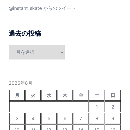
@instant_skate からのツイート
過去の投稿
過
去
の
投
稿
2026年8月
月
火
水
木
金
土
日
1
2
3
4
5
6
7
8
9
10
11
12
13
14
15
16