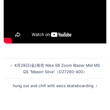
投
4月28日(金)発売 Nike SB Zoom Blazer Mid MS
稿
QS “Mason Silva”（DZ7260-400）
ナ
ビ
hung out and chill with asics skateboarding
ゲ
ー
シ
ョ