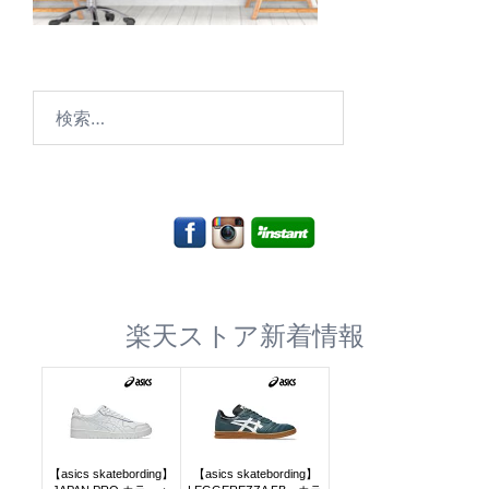
検
索:
楽天ストア新着情報