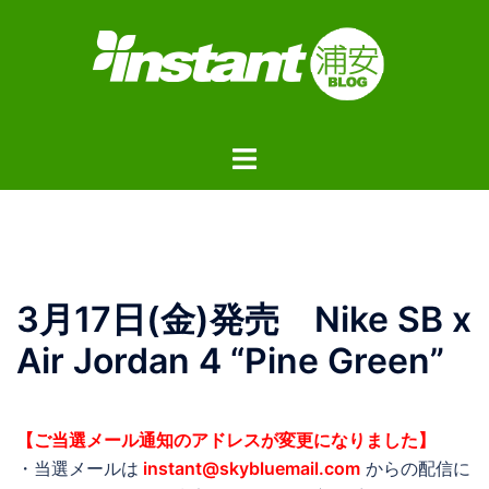
コ
ン
テ
ン
ツ
ト
へ
グ
ス
ル
キ
メ
ッ
ニ
プ
ュ
3月17日(金)発売 Nike SB x
ー
Air Jordan 4 “Pine Green”
【ご当選メール通知のアドレスが変更になりました】
・当選メールは
instant@skybluemail.com
からの配信に