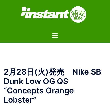
コ
ン
テ
ン
ツ
ト
へ
グ
ス
ル
キ
メ
ッ
ニ
プ
ュ
2月28日(火)発売 Nike SB
ー
Dunk Low OG QS
“Concepts Orange
Lobster”