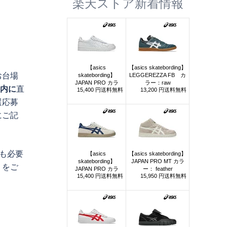
楽天ストア新着情報
お台場
間内に
直
選応募
にご記
も必要
）をご