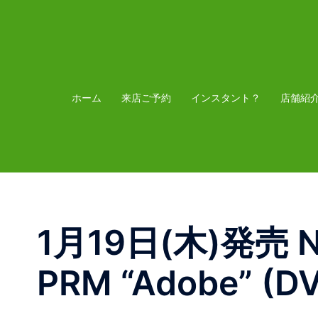
コ
ン
テ
ン
ツ
ホーム
来店ご予約
インスタント？
店舗紹
へ
ス
キ
ッ
プ
1月19日(木)発売 Nik
PRM “Adobe” (D