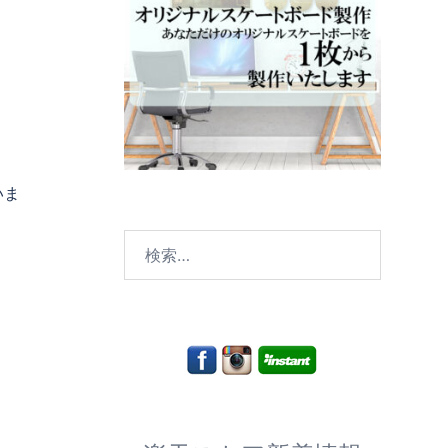
いま
検
索: