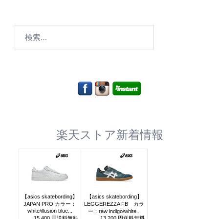
検
索:
楽天ストア新着情報