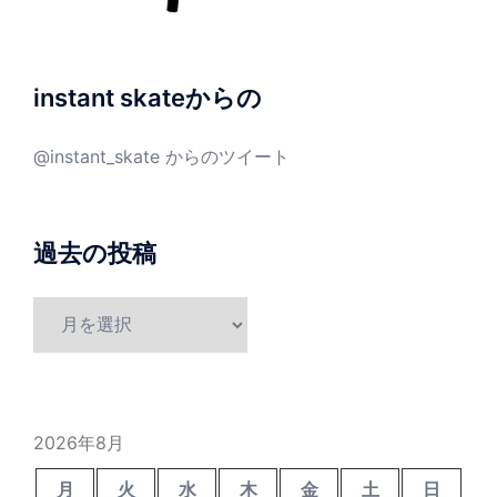
instant skateからの
@instant_skate からのツイート
過去の投稿
過
去
の
投
稿
2026年8月
月
火
水
木
金
土
日