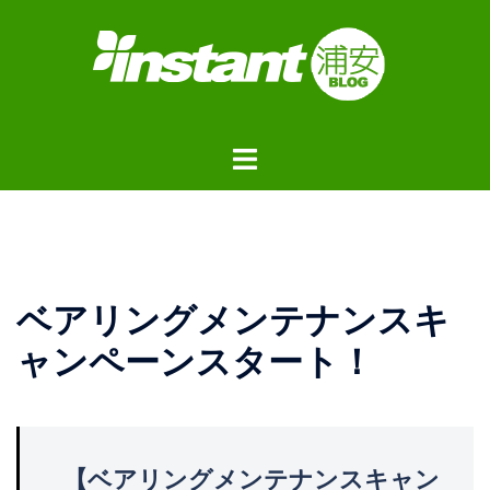
コ
ン
テ
ン
ツ
ト
へ
グ
ス
ル
キ
メ
ッ
ニ
プ
ュ
ベアリングメンテナンスキ
ー
ャンペーンスタート！
【ベアリングメンテナンスキャン