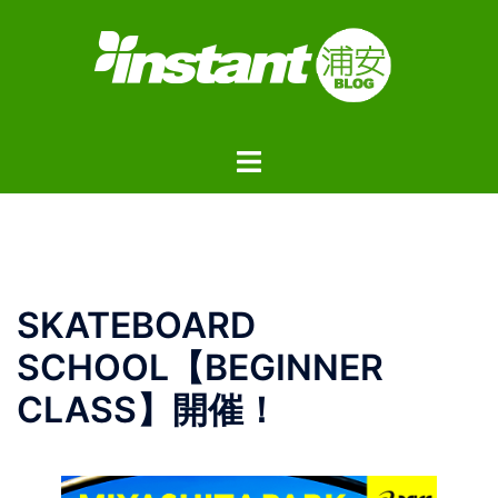
コ
ン
テ
ン
ツ
ト
へ
グ
ス
ル
キ
メ
ッ
ニ
プ
ュ
SKATEBOARD
ー
SCHOOL【BEGINNER
CLASS】開催！