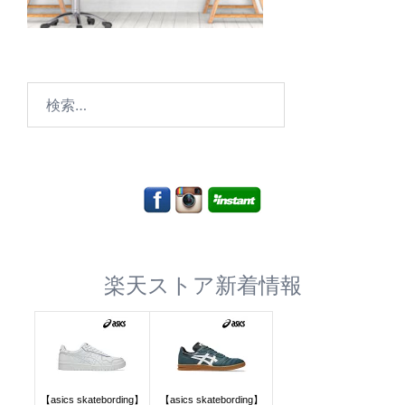
検
索:
楽天ストア新着情報