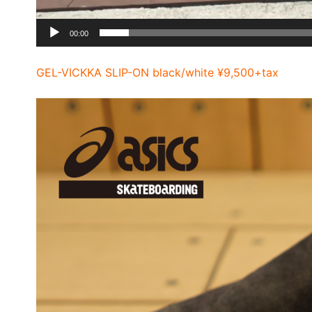
00:00
GEL-VICKKA SLIP-ON black/white ¥9,500+tax