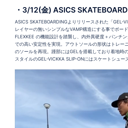
・3/12(金) ASICS SKATEBOARDI
ASICS SKATEBOARDINGよりリリースされた「GEL
レイヤーの無いシンプルなVAMP構造にする事でボー
FLEXKEE の機能設計を踏襲し、内外異硬度＋パン
での高い安定性を実現。アウトソールの形状はトレー
のソールを再現。踵部にはGELを搭載しており着地時の
スタイルのGEL-VICKKA SLIP-ONにはスケート
動
画
プ
レ
ー
ヤ
ー