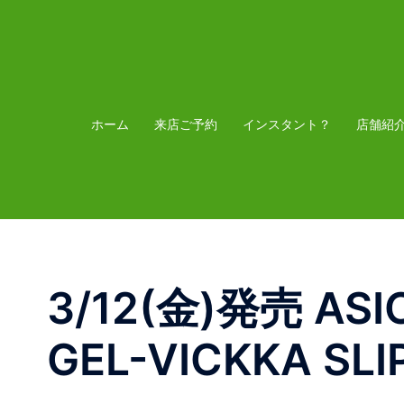
コ
ン
テ
ン
ツ
ホーム
来店ご予約
インスタント？
店舗紹
へ
ス
キ
ッ
プ
3/12(金)発売 ASI
GEL-VICKKA SLI