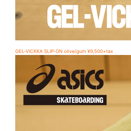
GEL-VICKKA SLIP-ON olive/gum ¥9,500+tax