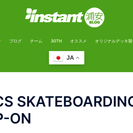
介
ブログ
チーム
30TH
オススメ
オリジナルデッキ製
JA
CS SKATEBOARDING
P-ON