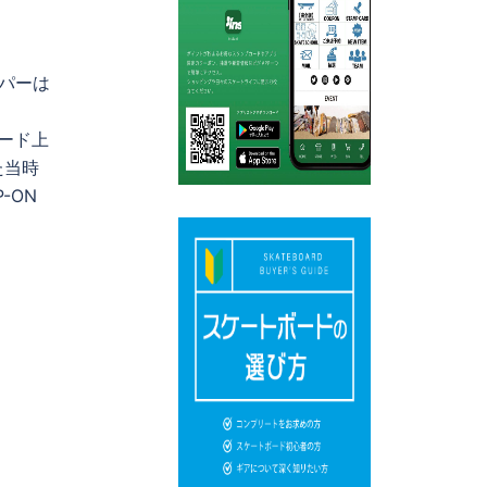
ッパーは
ード上
た当時
-ON