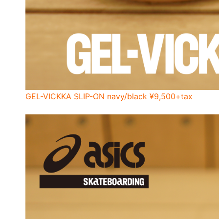
GEL-VICKKA SLIP-ON navy/black ¥9,500+tax