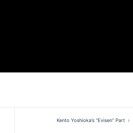
Kento Yoshioka’s “Evisen” Part