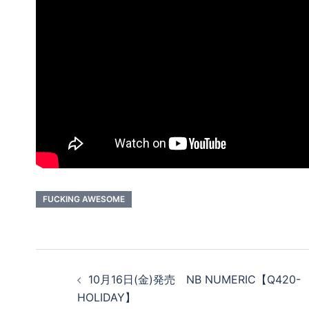
FUCKING AWESOME
投
10月16日(金)発売 NB NUMERIC【Q420-
稿
HOLIDAY】