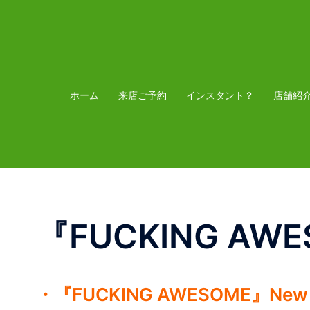
コ
ン
テ
ン
ツ
ホーム
来店ご予約
インスタント？
店舗紹
へ
ス
キ
ッ
プ
『FUCKING AWE
・『FUCKING AWESOME』New 