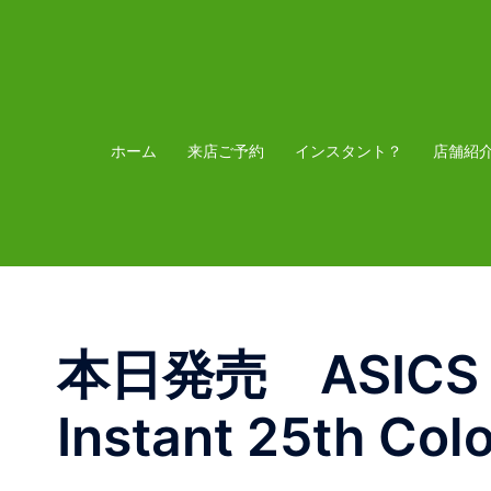
コ
ン
テ
ン
ツ
ホーム
来店ご予約
インスタント？
店舗紹
へ
ス
キ
ッ
プ
本日発売 ASICS G
Instant 25th Col