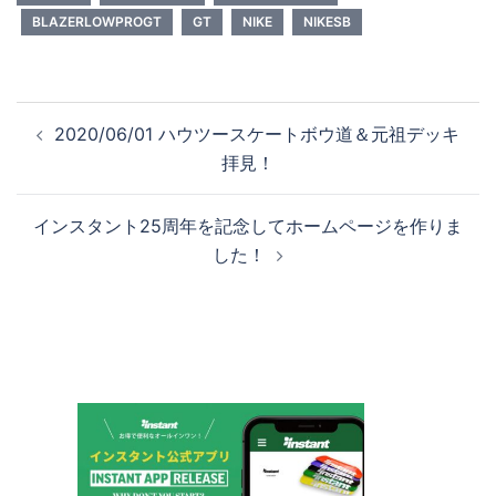
BLAZERLOWPROGT
GT
NIKE
NIKESB
投
2020/06/01 ハウツースケートボウ道＆元祖デッキ
稿
拝見！
ナ
ビ
インスタント25周年を記念してホームページを作りま
ゲ
した！
ー
シ
ョ
ン