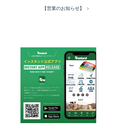
ビ
【営業のお知らせ】
ゲ
ー
シ
ョ
ン