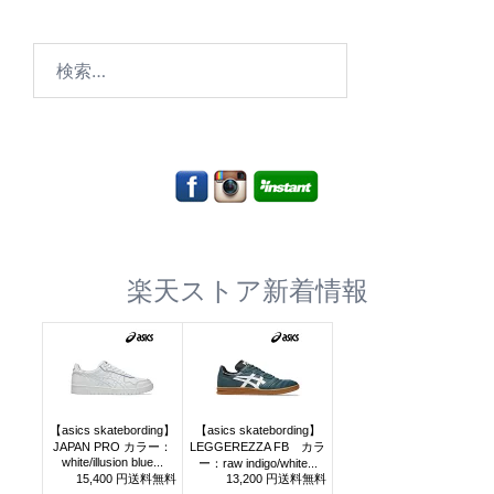
検
索:
楽天ストア新着情報