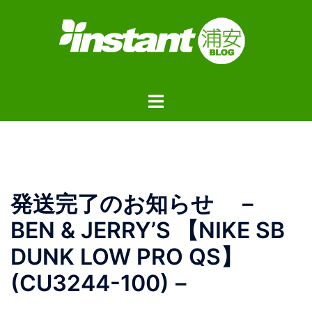
コ
ン
テ
ン
ツ
ト
へ
グ
ス
ル
キ
メ
ッ
ニ
プ
ュ
発送完了のお知らせ －
ー
BEN & JERRY’S 【NIKE SB
DUNK LOW PRO QS】
(CU3244-100)－