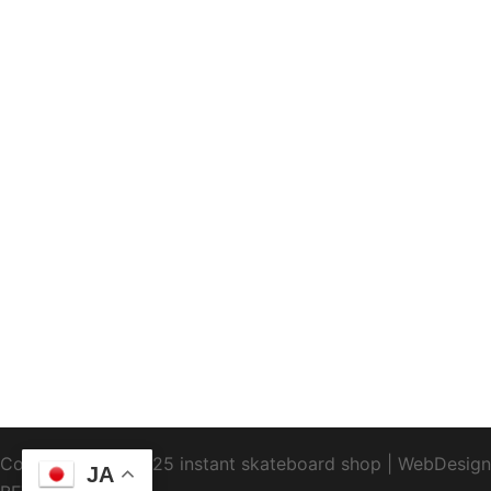
Copyright1995-2025 instant skateboard shop
|
WebDesign
JA