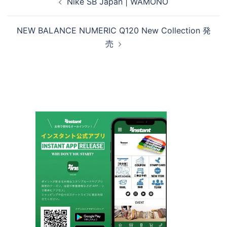
Nike SB Japan | WAMONO
稿
ナ
NEW BALANCE NUMERIC Q120 New Collection 発
ビ
売
ゲ
ー
シ
ョ
ン