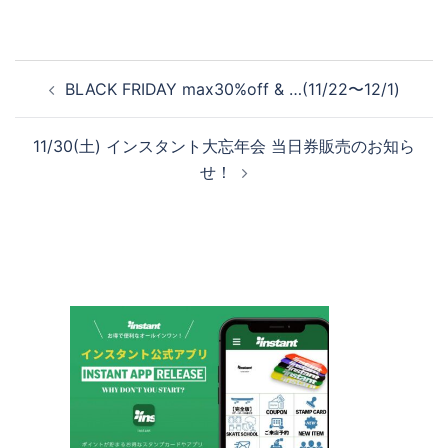
投
BLACK FRIDAY max30%off & …(11/22〜12/1)
稿
ナ
11/30(土) インスタント大忘年会 当日券販売のお知ら
ビ
せ！
ゲ
ー
シ
ョ
ン