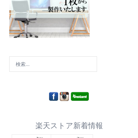
検
索:
楽天ストア新着情報