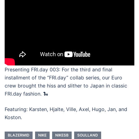
Presenting FRI.day 003: For the third and final
installment of the “FRI.day” collab series, our Euro
crew brought the hiss and slither to Japan in classic
FRI.day fashion. 🐍
Featuring: Karsten, Hjalte, Ville, Axel, Hugo, Jan, and
Koston.
BLAZERMID
NIKE
NIKESB
SOULLAND