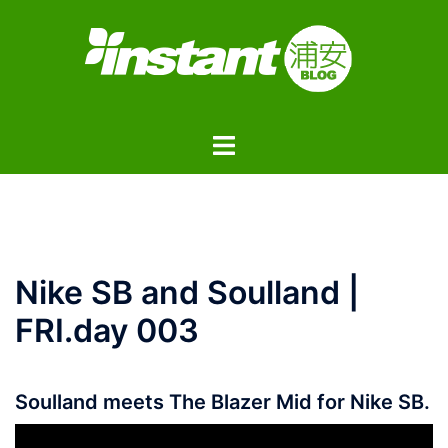
コ
ン
テ
ン
ツ
ト
へ
グ
ス
ル
キ
メ
ッ
ニ
プ
ュ
Nike SB and Soulland |
ー
FRI.day 003
Soulland meets The Blazer Mid for Nike SB.