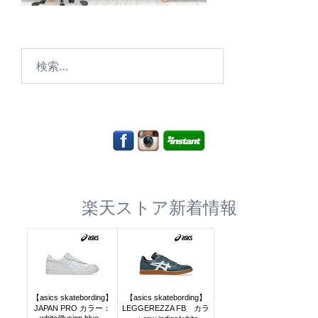
検
索:
楽天ストア新着情報