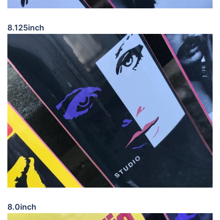
8.125inch
8.0inch