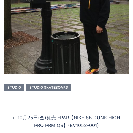
STUDIO
STUDIO SKATEBOARD
投
10月25日(金)発売 FPAR【NIKE SB DUNK HIGH
稿
PRO PRM QS】(BV1052-001)
ナ