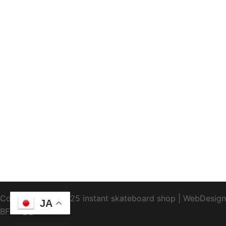
Copyright1995-2025 instant skateboard shop
|
WebDesign
JA
BFTC
_ _.