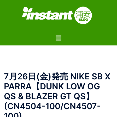
コ
ン
テ
ン
ツ
ト
へ
グ
ス
ル
キ
メ
ッ
ニ
プ
ュ
7月26日(金)発売 NIKE SB X
ー
PARRA【DUNK LOW OG
QS & BLAZER GT QS】
(CN4504-100/CN4507-
100)