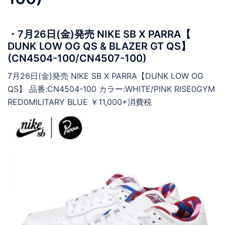
・7月26日(金)発売 NIKE SB X PARRA【
DUNK LOW OG QS & BLAZER GT QS】
(CN4504-100/CN4507-100)
7月26日(金)発売 NIKE SB X PARRA【DUNK LOW OG
QS】 品番:CN4504-100 カラー:WHITE/PINK RISE0GYM
RED0MILITARY BLUE ￥11,000+消費税