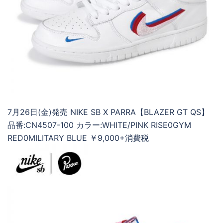
7月26日(金)発売 NIKE SB X PARRA【BLAZER GT QS】
品番:CN4507-100 カラー:WHITE/PINK RISE0GYM
RED0MILITARY BLUE ￥9,000+消費税