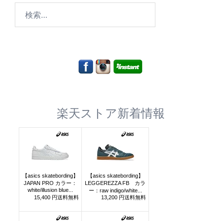
検
索:
楽天ストア新着情報