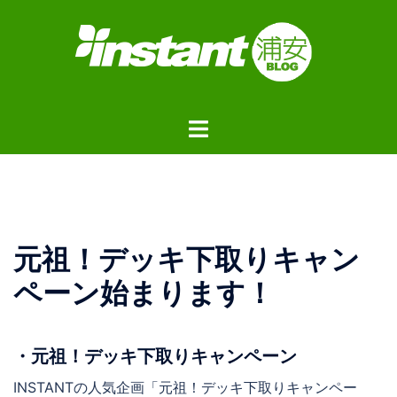
コ
ン
テ
ン
ツ
ト
へ
グ
ス
ル
キ
メ
ッ
ニ
プ
ュ
元祖！デッキ下取りキャン
ー
ペーン始まります！
・元祖！デッキ下取りキャンペーン
INSTANTの人気企画「元祖！デッキ下取りキャンペー