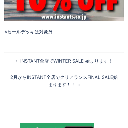
※セールデッキは対象外
投
INSTANT全店でWINTER SALE 始まります！
稿
ナ
2月からINSTANT全店でクリアランスFINAL SALE始
ビ
まります！！
ゲ
ー
シ
ョ
ン