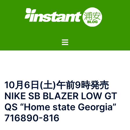
コ
ン
テ
ン
ツ
ト
へ
グ
ス
ル
キ
メ
ッ
ニ
プ
ュ
10月6日(土)午前9時発売
ー
NIKE SB BLAZER LOW GT
QS “Home state Georgia”
716890-816