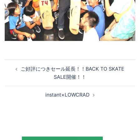
投
ご好評につきセール延長！！BACK TO SKATE
稿
SALE開催！！
ナ
ビ
instant×LOWCRAD
ゲ
ー
シ
ョ
ン