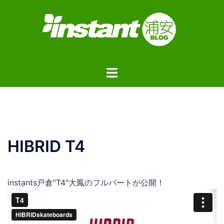
コ
ン
テ
ン
ツ
ト
へ
グ
ス
ル
キ
メ
ッ
ニ
プ
ュ
HIBRID T4
ー
instants戸倉”T4″大鳳のフルパートが公開！