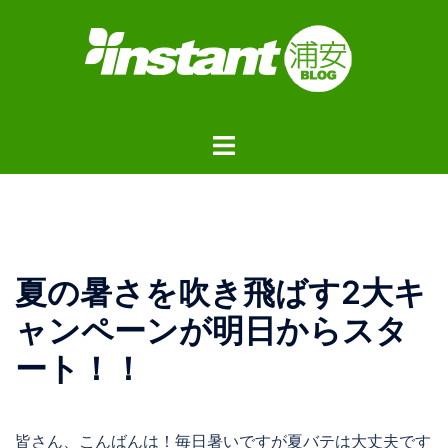
コ
ン
テ
ン
ツ
ト
へ
グ
ス
ル
キ
メ
ッ
ニ
プ
ュ
夏の暑さを吹き飛ばす2大キ
ー
ャンペーンが明日からスタ
ート！！
皆さん、こんばんは！毎日暑いですが夏バテは大丈夫です