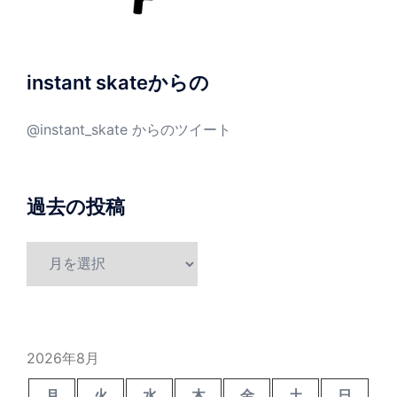
instant skateからの
@instant_skate からのツイート
過去の投稿
過
去
の
投
稿
2026年8月
月
火
水
木
金
土
日