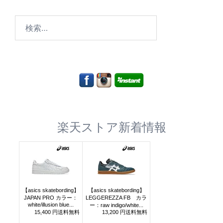
検
索:
楽天ストア新着情報