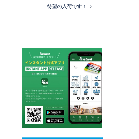
ビ
待望の入荷です！
ゲ
ー
シ
ョ
ン