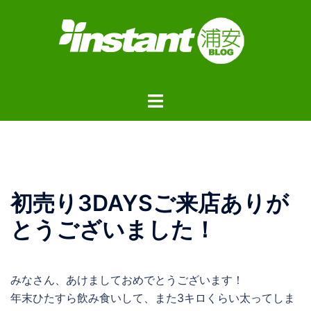
コ
ン
テ
ン
ツ
ト
へ
グ
ス
ル
キ
メ
ッ
ニ
プ
ュ
初売り3DAYSご来店ありが
ー
とうございました！
みなさん、あけましておめでとうございます！
年末ひたすら飲み食いして、また3キロくらい太ってしま