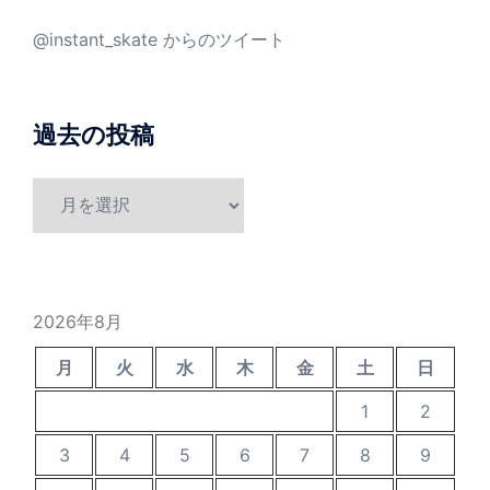
@instant_skate からのツイート
過去の投稿
過
去
の
投
稿
2026年8月
月
火
水
木
金
土
日
1
2
3
4
5
6
7
8
9