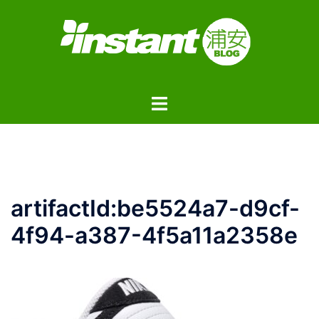
コ
ン
テ
ン
ツ
ト
へ
グ
ス
ル
キ
メ
ッ
ニ
プ
ュ
artifactId:be5524a7-d9cf-
ー
4f94-a387-4f5a11a2358e