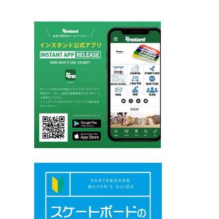
ー
シ
ョ
ン