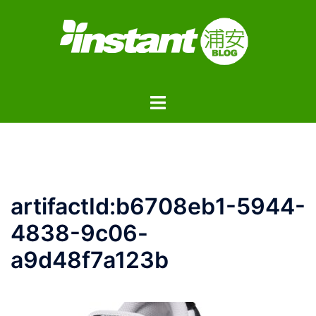
コ
ン
テ
ン
ツ
ト
へ
グ
ス
ル
キ
メ
ッ
ニ
プ
ュ
artifactId:b6708eb1-5944-
ー
4838-9c06-
a9d48f7a123b