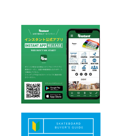
ゲ
ー
シ
ョ
ン