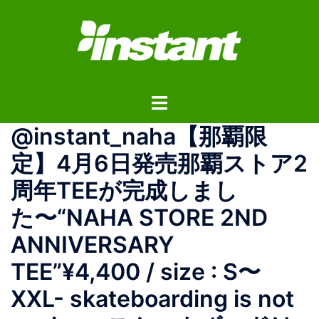
コ
ン
テ
ン
ツ
ト
へ
グ
ス
@instant_naha【那覇限
ル
キ
メ
ッ
定】4月6日発売那覇ストア2
ニ
プ
周年TEEが完成しまし
ュ
ー
た〜️“NAHA STORE 2ND
ANNIVERSARY
TEE”¥4,400 / size : S〜
XXL- skateboarding is not