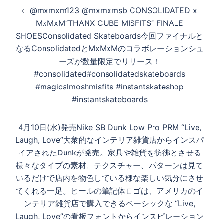
投
@mxmxm123 @mxmxmsb CONSOLIDATED x
稿
MxMxM“THANX CUBE MISFITS” FINALE
ナ
SHOESConsolidated Skateboards今回ファイナルと
ビ
なるConsolidatedとMxMxMのコラボレーションシュ
ゲ
ーズが数量限定でリリース！
ー
#consolidated#consolidatedskateboards
シ
#magicalmoshmisfits #instantskateshop
ョ
#instantskateboards
ン
4月10日(水)発売Nike SB Dunk Low Pro PRM “Live,
Laugh, Love”大衆的なインテリア雑貨店からインスパ
イアされたDunkが発売。家具や雑貨を彷彿とさせる
様々なタイプの素材、テクスチャー、パターンは見て
いるだけで店内を物色している様な楽しい気分にさせ
てくれる一足。ヒールの筆記体ロゴは、アメリカのイ
ンテリア雑貨店で購入できるベーシックな “Live,
Laugh, Love”の看板フォントからインスピレーション