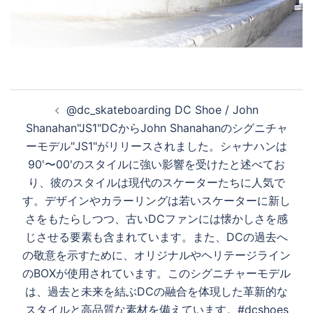
投
@dc_skateboarding DC Shoe / John
稿
Shanahan"JS1"DCからJohn Shanahanのシグニチャ
ナ
ーモデル"JS1"がリリースされました。シャナハンは
ビ
90'〜00'のスタイルに強い影響を受けたと述べてお
ゲ
り、彼のスタイルは現代のスケーターたちに人気で
ー
す。デザインやカラーリングは若いスケーターに新し
シ
さをもたらしつつ、古いDCファンには懐かしさを感
ョ
じさせる要素も含まれています。また、DCの過去へ
ン
の敬意を示すために、オリジナルやヘリテージライン
のBOXが使用されています。このシグニチャーモデル
は、過去と未来を結ぶDCの融合を体現した革新的な
スタイルと高品質な素材を備えています。#dcshoes