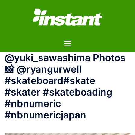
コ
ン
テ
ン
ツ
ト
へ
グ
ス
@yuki_sawashima Photos
ル
キ
メ
ッ
📸 @ryangurwell
ニ
プ
#skateboard#skate
ュ
ー
#skater #skateboading
#nbnumeric
#nbnumericjapan