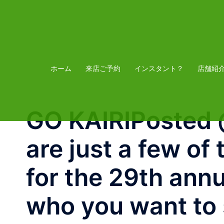
コ
ン
テ
ン
ツ
ホーム
来店ご予約
インスタント？
店舗紹
へ
ス
GO KAIRIPosted
キ
ッ
are just a few of
プ
for the 29th ann
who you want to 