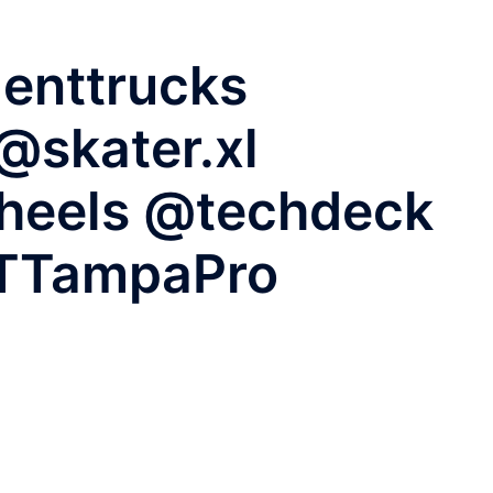
enttrucks
skater.xl
heels @techdeck
TTampaPro