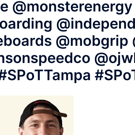
e @monsterenergy
oarding @independ
boards @mobgrip @
onsonspeedco @ojw
 #SPoTTampa #SPo