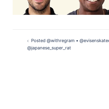
投
Posted @withregram • @evisenskate
稿
@japanese_super_rat
ナ
ビ
ゲ
ー
シ