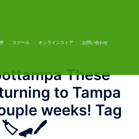
作
スクール
オンラインストア
お問い合わせ
pottampa These
returning to Tampa
couple weeks! Tag
️🛹🖊️