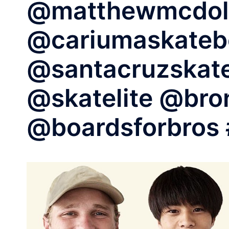
@matthewmcdol
@cariumaskateb
@santacruzskate
@skatelite @br
@boardsforbros