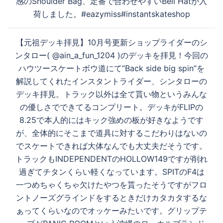
感のShoulder Bag、定番で合わせやすいBell Hatが入
ビ
荷しました。#eazymiss#instantskateshop
ゲ
ー
【元祖デッキ拝見】10月号更新ショップライダーのシ
シ
ンタロー( @ain_a_fun_1204 )のデッキを拝見！今回の
ョ
ハウツースケートボウ道にて”Back side big spin”を
ン
解説してくれたインスタントライダー、シンタローの
デッキ拝見。トラック以外は全て貰い物というみんな
の優しさでできてるコンプリート。デッキがFLIPの
8.25で本人的にはキック強めの板が好きなようです
が、全体的にそこまで道具に対するこだわりはないの
でスケートできれば大体なんでも大丈夫だそうです。
トラックもINDEPENDENTのHOLLOW149ですが削れ
過ぎてチタンくらい軽くなっています。SPITのF4は
一つめちゃくちゃ欠けたやつを貰ったそうですがフロ
ントノーズグラインドをするときだけカタカタするな
ぁってくらいなのでオッケーみたいです。グリップテ