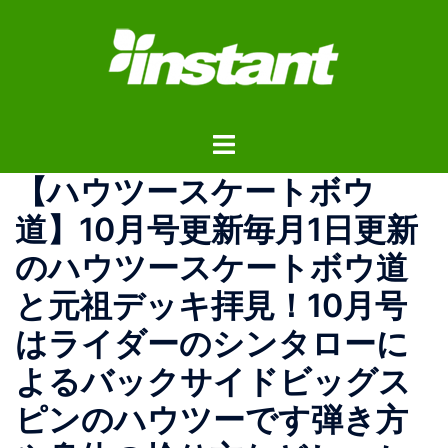
コ
ン
テ
ン
ツ
ト
へ
グ
ス
【ハウツースケートボウ
ル
キ
メ
ッ
道】10月号更新毎月1日更新
ニ
プ
のハウツースケートボウ道
ュ
ー
と元祖デッキ拝見！10月号
はライダーのシンタローに
よるバックサイドビッグス
ピンのハウツーです弾き方