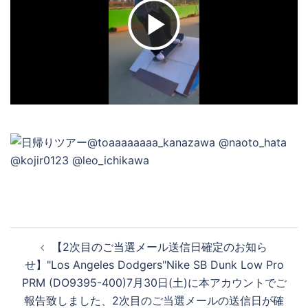
ビ
デ
オ
を
再
投
【2次目のご当選メール送信日確定のお知ら
稿
せ】"Los Angeles Dodgers"Nike SB Dunk Low Pro
ナ
PRM (DO9395-400)7月30日(土)に本アカウントでご
生
ビ
報告致しました、2次目のご当選メールの送信日が確