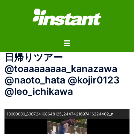
コ
ン
テ
ン
ツ
ト
へ
グ
ス
日帰りツアー
ル
キ
メ
ッ
@toaaaaaaaa_kanazawa
ニ
プ
@naoto_hata @kojir0123
ュ
ー
@leo_ichikawa
10000000_630724168648125_2447421697416224402_n