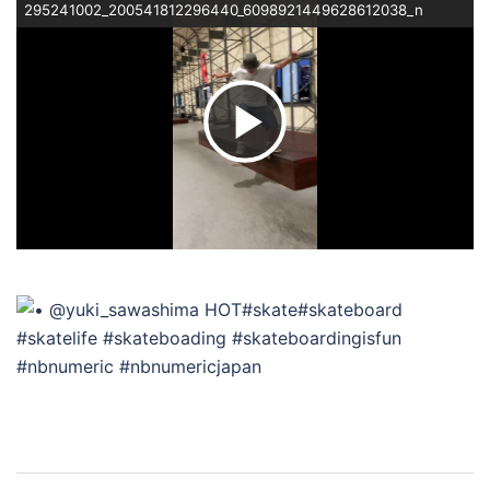
295241002_200541812296440_6098921449628612038_n
ビ
デ
オ
を
再
投