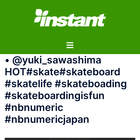
コ
ン
テ
ン
ツ
ト
へ
グ
ス
• @yuki_sawashima
ル
キ
メ
ッ
HOT#skate#skateboard
ニ
プ
#skatelife #skateboading
ュ
ー
#skateboardingisfun
#nbnumeric
#nbnumericjapan