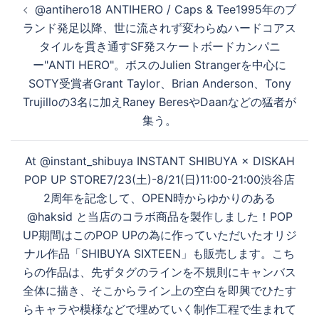
@antihero18 ANTIHERO / Caps & Tee1995年のブ
稿
ランド発足以降、世に流されず変わらぬハードコアス
生
ナ
タイルを貫き通すSF発スケートボードカンパニ
ビ
ー"ANTI HERO"。ボスのJulien Strangerを中心に
ゲ
す
SOTY受賞者Grant Taylor、Brian Anderson、Tony
ー
Trujilloの3名に加えRaney BeresやDaanなどの猛者が
シ
集う。
ョ
る
ン
At @instant_shibuya INSTANT SHIBUYA × DISKAH
POP UP STORE7/23(土)-8/21(日)11:00-21:00渋谷店
2周年を記念して、OPEN時からゆかりのある
@haksid と当店のコラボ商品を製作しました！POP
UP期間はこのPOP UPの為に作っていただいたオリジ
ナル作品「SHIBUYA SIXTEEN」も販売します。こち
らの作品は、先ずタグのラインを不規則にキャンバス
全体に描き、そこからライン上の空白を即興でひたす
らキャラや模様などで埋めていく制作工程で生まれて