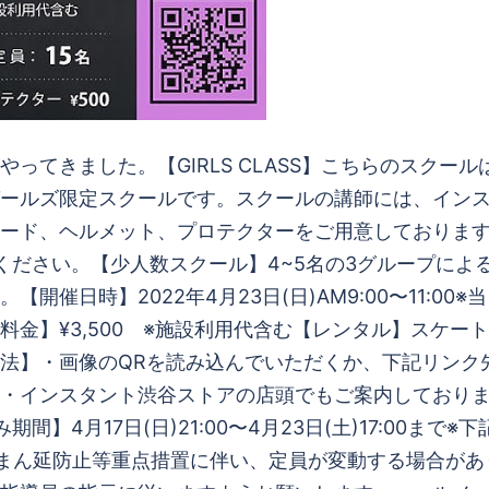
ってきました。【GIRLS CLASS】こちらのスクー
ールズ限定スクールです。スクールの講師には、イン
ード、ヘルメット、プロテクターをご用意しておりま
ください。【少人数スクール】4~5名の3グループによ
催日時】2022年4月23日(日)AM9:00〜11:00
】¥3,500 ※施設利用代含む【レンタル】スケートボー
み方法】・画像のQRを読み込んでいただくか、下記リン
・インスタント渋谷ストアの店頭でもご案内しており
ol2021/【申込み期間】4月17日(日)21:00〜4月23日(土)
、まん延防止等重点措置に伴い、定員が変動する場合が