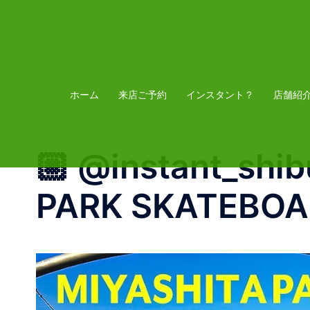
コ
ン
テ
ン
ツ
ホーム
来店ご予約
インスタント？
店舗紹
へ
ス
🏼 @instant_sh
キ
ッ
PARK SKATEBO
プ