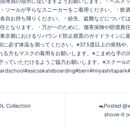
指導員の指示に従いますようお願いします。・ヘルメ
・ソールが平らなスニーカーをご着用ください。・飲
各自お持ち帰りください。・紛失、盗難などについて
任となります。・万が一のために、傷害保険や賠償責
東京都におけるリバウンド防止措置のガイドラインに基
に必ず体温を測ってください。※37.5度以上の発熱や
れる方もマスクの着用をお願いします。※こまめな手の
守っていただけるようご協力お願いします。※スクール
ool#asicsskateboarding#bern#miyashitapark#i
 Collection
🐀Posted @w
shove-it 