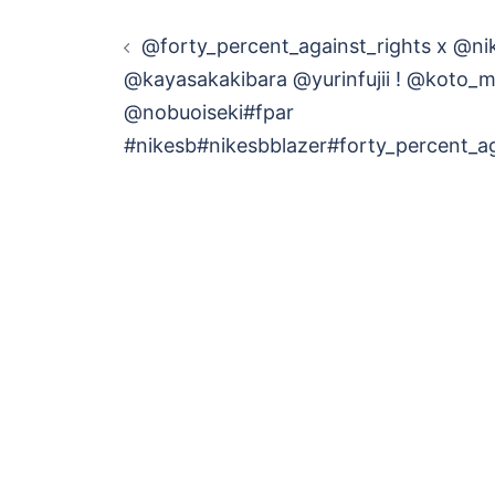
投
@forty_percent_against_rights x @n
稿
@kayasakakibara @yurinfujii ! @koto_m
@nobuoiseki#fpar
ナ
#nikesb#nikesbblazer#forty_percent_ag
ビ
ゲ
ー
シ
ョ
ン