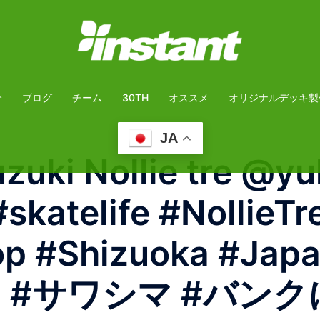
介
ブログ
チーム
30TH
オススメ
オリジナルデッキ製
JA
zuki Nollie tre @y
skatelife #NollieTr
op #Shizuoka #Jap
ma #サワシマ #バンク