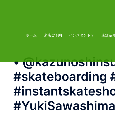
コ
ン
テ
ン
ツ
ホーム
来店ご予約
インスタント？
店舗紹
へ
ス
• @kazunoshinsu
キ
ッ
#skateboarding #
プ
#instantskatesh
#YukiSawashi