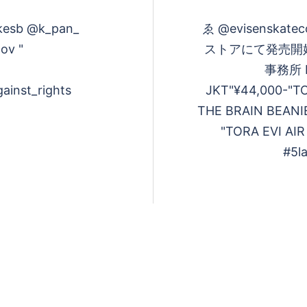
ikesb @k_pan_
ゑ @evisenskatec
ov "
ストアにて発売開始!!E
事務所 Fa
ainst_rights
JKT"¥44,000-"T
THE BRAIN BEANIE
"TORA EVI AI
#5l