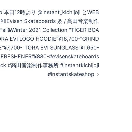
o 本日12時より @instant_kichijoji とWEB
visen Skateboards ゑ / 髙田音楽制作
ll&Winter 2021 Collection "TIGER BOA
ORA EVI LOGO HOODIE"¥18,700-"GRIND
"¥7,700-"TORA EVI SUNGLASS"¥1,650-
R FRESHENER"¥880-#evisenskateboards
ack #高田音楽制作事務所 #instantkichijoji
#instantskateshop