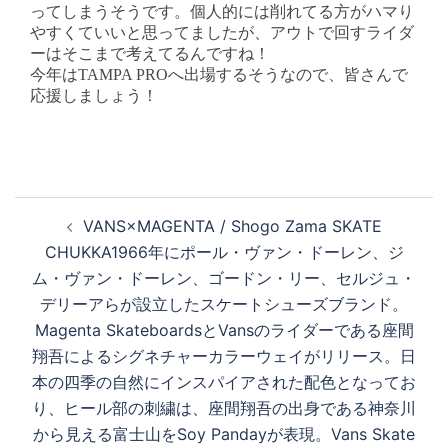
ってしまうそうです。個人的には削れてる方がハマり
やすくていいと思ってましたが、アウトで回すライダ
ーはそこまで考えてるんですね！
今年は
TAMPA PRO
へ出場するそうなので、皆さんで
応援しましょう！
投
VANS×MAGENTA / Shogo Zama SKATE
稿
CHUKKA1966年にポール・ヴァン・ドーレン、ジ
ナ
ム・ヴァン・ドーレン、ゴードン・リー、セルジュ・
ビ
デリーアらが設立したスケートシューズブランド。
ゲ
Magenta SkateboardsとVansのライダーである座間
ー
翔吾によるシグネチャーカラーウェイがリリース。日
シ
本の四季の自然にインスパイアされた配色となってお
ョ
り、ヒール部の刺繍は、座間翔吾の出身である神奈川
ン
から見える富士山をSoy Pandayが表現。Vans Skate