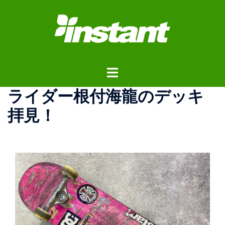
コ
ン
テ
ン
ツ
ト
へ
グ
ス
ライダー根付海龍のデッキ
ル
キ
メ
ッ
拝見！
ニ
プ
ュ
ー