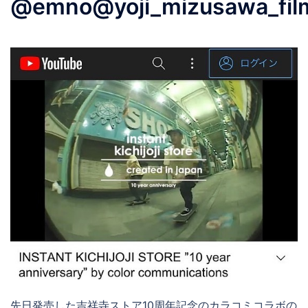
@emno@yoji_mizusawa_fil
先日発売した吉祥寺ストア10周年記念のカラコミコラボの