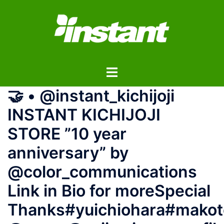
コ
ン
テ
ン
ツ
ト
へ
グ
ス
🤝 • @instant_kichijoji
ル
キ
メ
ッ
INSTANT KICHIJOJI
ニ
プ
STORE ”10 year
ュ
ー
anniversary” by
@color_communications
Link in Bio for moreSpecial
Thanks#yuichiohara#mako