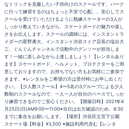
なトリックを克服したい子供向けのスクールです。パーク
に行って練習するのはちょっと不安で心配。。安心してス
クールを受けていただけるように熟練スケーターの3人が
しっかり教えていきながら、スケートボードの魅力や楽し
さをお伝えします。スクールの講師には、インスタントラ
イダーの星野勇大、インスタント渋谷ストア店長の塩出大
三、ぐんぐんチャンネルで活動中のグンソーが担当しま
す！一緒に楽しみながら上達しましょう！【レンタルあり
ます】スケートボード、ヘルメット、プロテクターをご用
意しておりますので、お持ちでない方もお気軽にご参加で
きます。※レンタルをご希望の方は受付時にお申し出くだ
さい。【少人数スクール】4〜5名の3グループによる少人
数制のスクールなので、一人一人が自分のペースでしっか
り練習できるのでご安心ください。【開催日時】2021年4
月25日(日)AM9:00〜11:00※当日は出欠確認のため、8:30
までに集合をお願いします。【場所】渋谷区立宮下公園
スケート場【料金】¥3,500 ※施設利用代含む【レンタ