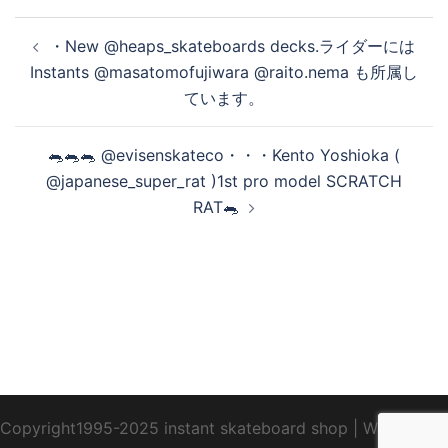
投
・New @heaps_skateboards decks.ライダーには
稿
Instants @masatomofujiwara @raito.nema も所属し
ナ
ています。
ビ
ゲ
🐀🐀🐀 @evisenskateco・・・Kento Yoshioka (
ー
@japanese_super_rat )1st pro model SCRATCH
シ
RAT🐀
ョ
ン
Copyright1995-2025 instant skateboard shop
|
WebDesign