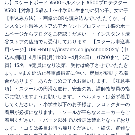
ル】スケートボード ¥500ヘルメット ¥500プロテクター
¥500【対象】5歳以上〜小学6年生までの男の子、女の子
【申込み方法】・画像のQRを読み込んでいただくか、イ
ンスタント渋谷ストアのアカウントプロフィール欄のホー
ムページからブログをご確認ください。・インスタント渋
谷ストアの店頭でも受付しております。【スクール申込専
用ページ】URL→https://instants.co.jp/school2021/【申
込み期間】4月19日(月)11:00〜4月24日(土)17:00まで【定
員】15名 ※定員になり次第、受付は終了させていただき
ます。※まん延防止等重点措置に伴い、定員が変動する場
合があります。あらかじめご了承お願いします。【注意事
項】・スクールの円滑な進行、安全の為、講師指導員の指
示に従いますようお願いします。・ヘルメットは必ず着用
してください。・小学生以下のお子様は、プロテクターの
着用が必須になります。・ソールが平らなスニーカーをご
着用ください。・パーク以外での滑走は禁止となっており
ます。・ゴミは各自お持ち帰りください。・紛失、盗難な