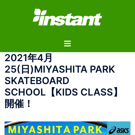
コ
ン
テ
ン
ツ
ト
へ
グ
ス
2021年4月
ル
キ
メ
ッ
25(日)MIYASHITA PARK
ニ
プ
SKATEBOARD
ュ
ー
SCHOOL【KIDS CLASS】
開催！