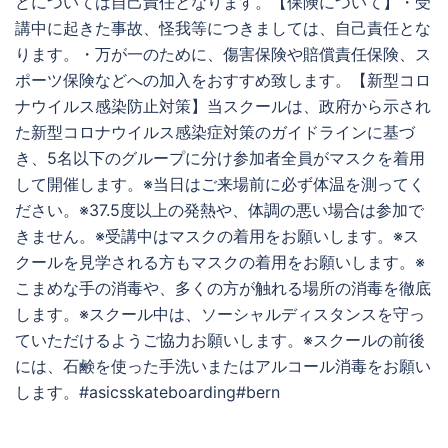
どについては自己責任となります。【保険について】・受
講中に起きた事故、怪我等につきましては、自己責任とな
ります。・万が一のために、傷害保険や賠償責任保険、ス
ポーツ保険などへの加入をおすすめ致します。【新型コロ
ナウイルス感染防止対策】当スクールは、政府から示され
た新型コロナウイルス感染症対策のガイドラインに基づ
き、5名以下のグループに分け参加者全員がマスクを着用
して開催します。※当日はご来場前に必ず体温を測ってく
ださい。※37.5度以上の発熱や、体調の悪い場合は参加で
きません。※受講中はマスクの着用をお願いします。※ス
クールを見学される方もマスクの着用をお願いします。※
こまめな手の消毒や、多くの方が触れる場所の消毒を徹底
します。※スクール中は、ソーシャルディスタンスを守っ
ていただけるようご協力お願いします。※スクールの前後
には、石鹸を使った手洗いまたはアルコール消毒をお願い
します。#asicsskateboarding#bern