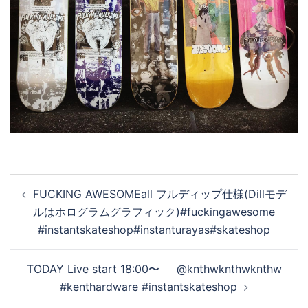
投
FUCKING AWESOMEall フルディップ仕様(Dillモデ
稿
ルはホログラムグラフィック)#fuckingawesome
ナ
#instantskateshop#instanturayas#skateshop
ビ
ゲ
TODAY Live start 18:00〜 ️ @knthwknthwknthw
ー
#kenthardware #instantskateshop
シ